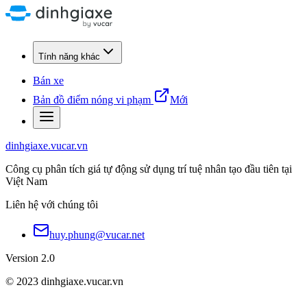
Tính năng khác
Bán xe
Bản đồ điểm nóng vi phạm
Mới
dinhgiaxe.vucar.vn
Công cụ phân tích giá tự động sử dụng trí tuệ nhân tạo đầu tiên tại
Việt Nam
Liên hệ với chúng tôi
huy.phung@vucar.net
Version 2.0
© 2023 dinhgiaxe.vucar.vn