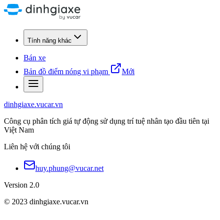
Tính năng khác
Bán xe
Bản đồ điểm nóng vi phạm
Mới
dinhgiaxe.vucar.vn
Công cụ phân tích giá tự động sử dụng trí tuệ nhân tạo đầu tiên tại
Việt Nam
Liên hệ với chúng tôi
huy.phung@vucar.net
Version 2.0
© 2023 dinhgiaxe.vucar.vn