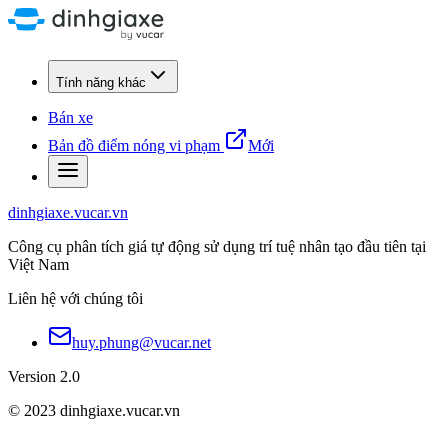
Tính năng khác
Bán xe
Bản đồ điểm nóng vi phạm
Mới
dinhgiaxe.vucar.vn
Công cụ phân tích giá tự động sử dụng trí tuệ nhân tạo đầu tiên tại
Việt Nam
Liên hệ với chúng tôi
huy.phung@vucar.net
Version 2.0
© 2023 dinhgiaxe.vucar.vn