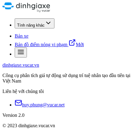
Tính năng khác
Bán xe
Bản đồ điểm nóng vi phạm
Mới
dinhgiaxe.vucar.vn
Công cụ phân tích giá tự động sử dụng trí tuệ nhân tạo đầu tiên tại
Việt Nam
Liên hệ với chúng tôi
huy.phung@vucar.net
Version 2.0
© 2023 dinhgiaxe.vucar.vn