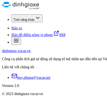
Tính năng khác
Bán xe
Bản đồ điểm nóng vi phạm
Mới
dinhgiaxe.vucar.vn
Công cụ phân tích giá tự động sử dụng trí tuệ nhân tạo đầu tiên tại V
Liên hệ với chúng tôi
huy.phung@vucar.net
Version 2.0
© 2023 dinhgiaxe.vucar.vn