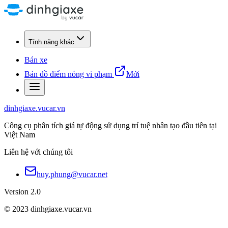
Tính năng khác
Bán xe
Bản đồ điểm nóng vi phạm
Mới
dinhgiaxe.vucar.vn
Công cụ phân tích giá tự động sử dụng trí tuệ nhân tạo đầu tiên tại
Việt Nam
Liên hệ với chúng tôi
huy.phung@vucar.net
Version 2.0
© 2023 dinhgiaxe.vucar.vn