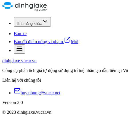
Tính năng khác
Bán xe
Bản đồ điểm nóng vi phạm
Mới
dinhgiaxe.vucar.vn
Công cụ phân tích giá tự động sử dụng trí tuệ nhân tạo đầu tiên tại V
Liên hệ với chúng tôi
huy.phung@vucar.net
Version 2.0
© 2023 dinhgiaxe.vucar.vn