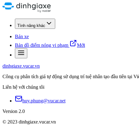
Tính năng khác
Bán xe
Bản đồ điểm nóng vi phạm
Mới
dinhgiaxe.vucar.vn
Công cụ phân tích giá tự động sử dụng trí tuệ nhân tạo đầu tiên tại V
Liên hệ với chúng tôi
huy.phung@vucar.net
Version 2.0
© 2023 dinhgiaxe.vucar.vn