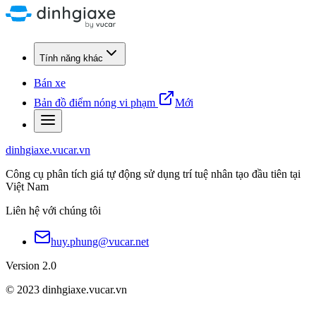
Tính năng khác
Bán xe
Bản đồ điểm nóng vi phạm
Mới
dinhgiaxe.vucar.vn
Công cụ phân tích giá tự động sử dụng trí tuệ nhân tạo đầu tiên tại
Việt Nam
Liên hệ với chúng tôi
huy.phung@vucar.net
Version 2.0
© 2023 dinhgiaxe.vucar.vn