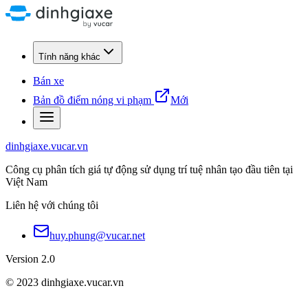
Tính năng khác
Bán xe
Bản đồ điểm nóng vi phạm
Mới
dinhgiaxe.vucar.vn
Công cụ phân tích giá tự động sử dụng trí tuệ nhân tạo đầu tiên tại
Việt Nam
Liên hệ với chúng tôi
huy.phung@vucar.net
Version 2.0
© 2023 dinhgiaxe.vucar.vn