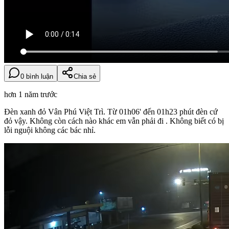
0 bình luận
Chia sẻ
hơn 1 năm trước
Đèn xanh đỏ Vân Phú Việt Trì. Từ 01h06' đến 01h23 phút đèn cứ
đỏ vậy. Không còn cách nào khác em vẫn phải đi . Không biết có bị
lỗi nguội không các bác nhỉ.