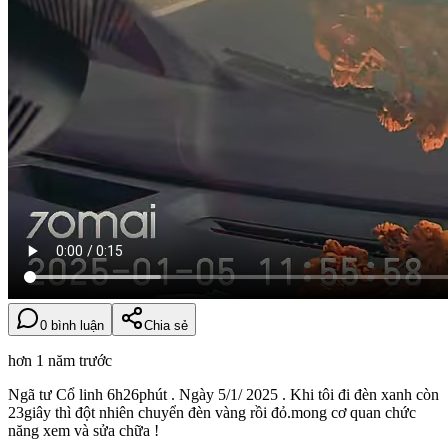
0 bình luận
Chia sẻ
hơn 1 năm trước
Ngã tư Cổ linh 6h26phút . Ngày 5/1/ 2025 . Khi tôi đi đèn xanh còn
23giây thì đột nhiên chuyển đèn vàng rồi đỏ.mong cơ quan chức
năng xem và sửa chữa !