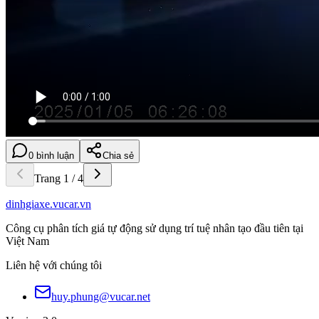
0 bình luận
Chia sẻ
Trang
1
/
4
dinhgiaxe.vucar.vn
Công cụ phân tích giá tự động sử dụng trí tuệ nhân tạo đầu tiên tại
Việt Nam
Liên hệ với chúng tôi
huy.phung@vucar.net