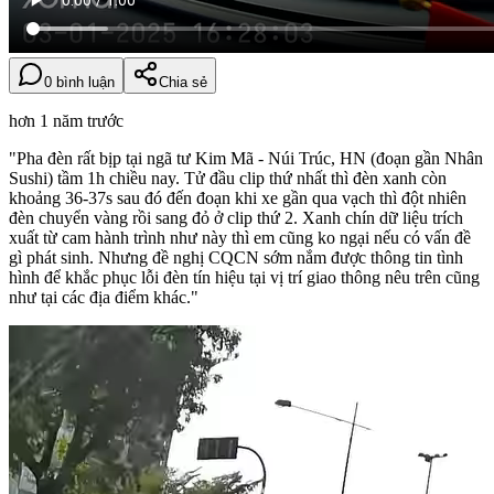
0 bình luận
Chia sẻ
hơn 1 năm trước
"Pha đèn rất bịp tại ngã tư Kim Mã - Núi Trúc, HN (đoạn gần Nhân
Sushi) tầm 1h chiều nay. Tử đầu clip thứ nhất thì đèn xanh còn
khoảng 36-37s sau đó đến đoạn khi xe gần qua vạch thì đột nhiên
đèn chuyển vàng rồi sang đỏ ở clip thứ 2. Xanh chín dữ liệu trích
xuất từ cam hành trình như này thì em cũng ko ngại nếu có vấn đề
gì phát sinh. Nhưng đề nghị CQCN sớm nắm được thông tin tình
hình để khắc phục lỗi đèn tín hiệu tại vị trí giao thông nêu trên cũng
như tại các địa điểm khác."