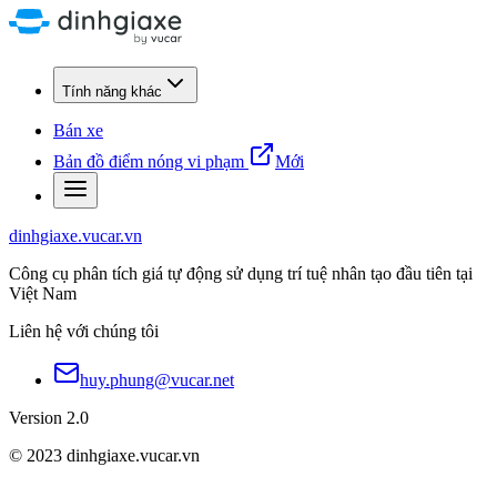
Tính năng khác
Bán xe
Bản đồ điểm nóng vi phạm
Mới
dinhgiaxe.vucar.vn
Công cụ phân tích giá tự động sử dụng trí tuệ nhân tạo đầu tiên tại
Việt Nam
Liên hệ với chúng tôi
huy.phung@vucar.net
Version 2.0
© 2023 dinhgiaxe.vucar.vn