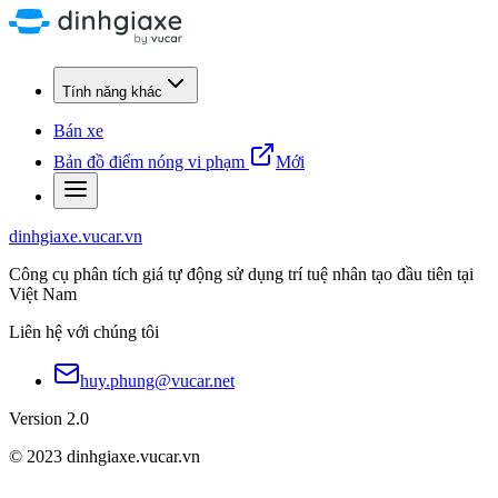
Tính năng khác
Bán xe
Bản đồ điểm nóng vi phạm
Mới
dinhgiaxe.vucar.vn
Công cụ phân tích giá tự động sử dụng trí tuệ nhân tạo đầu tiên tại
Việt Nam
Liên hệ với chúng tôi
huy.phung@vucar.net
Version 2.0
© 2023 dinhgiaxe.vucar.vn