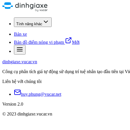
Tính năng khác
Bán xe
Bản đồ điểm nóng vi phạm
Mới
dinhgiaxe.vucar.vn
Công cụ phân tích giá tự động sử dụng trí tuệ nhân tạo đầu tiên tại V
Liên hệ với chúng tôi
huy.phung@vucar.net
Version 2.0
© 2023 dinhgiaxe.vucar.vn