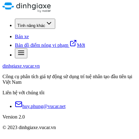
Tính năng khác
Bán xe
Bản đồ điểm nóng vi phạm
Mới
dinhgiaxe.vucar.vn
Công cụ phân tích giá tự động sử dụng trí tuệ nhân tạo đầu tiên tại
Việt Nam
Liên hệ với chúng tôi
huy.phung@vucar.net
Version 2.0
© 2023 dinhgiaxe.vucar.vn