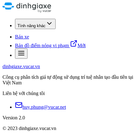
Tính năng khác
Bán xe
Bản đồ điểm nóng vi phạm
Mới
dinhgiaxe.vucar.vn
Công cụ phân tích giá tự động sử dụng trí tuệ nhân tạo đầu tiên tại
Việt Nam
Liên hệ với chúng tôi
huy.phung@vucar.net
Version 2.0
© 2023 dinhgiaxe.vucar.vn