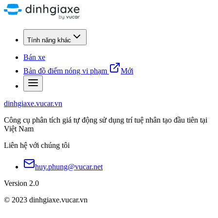
Tính năng khác
Bán xe
Bản đồ điểm nóng vi phạm
Mới
dinhgiaxe.vucar.vn
Công cụ phân tích giá tự động sử dụng trí tuệ nhân tạo đầu tiên tại
Việt Nam
Liên hệ với chúng tôi
huy.phung@vucar.net
Version 2.0
© 2023 dinhgiaxe.vucar.vn