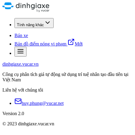
Tính năng khác
Bán xe
Bản đồ điểm nóng vi phạm
Mới
dinhgiaxe.vucar.vn
Công cụ phân tích giá tự động sử dụng trí tuệ nhân tạo đầu tiên tại
Việt Nam
Liên hệ với chúng tôi
huy.phung@vucar.net
Version 2.0
© 2023 dinhgiaxe.vucar.vn