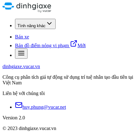
Tính năng khác
Bán xe
Bản đồ điểm nóng vi phạm
Mới
dinhgiaxe.vucar.vn
Công cụ phân tích giá tự động sử dụng trí tuệ nhân tạo đầu tiên tại
Việt Nam
Liên hệ với chúng tôi
huy.phung@vucar.net
Version 2.0
© 2023 dinhgiaxe.vucar.vn