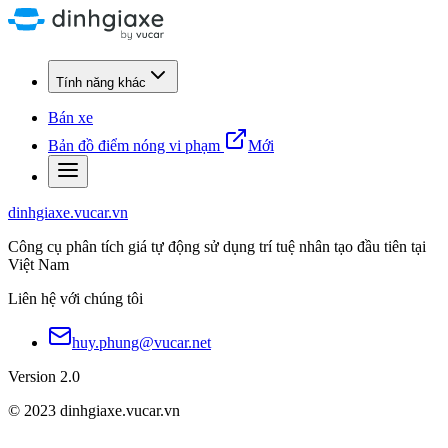
Tính năng khác
Bán xe
Bản đồ điểm nóng vi phạm
Mới
dinhgiaxe.vucar.vn
Công cụ phân tích giá tự động sử dụng trí tuệ nhân tạo đầu tiên tại
Việt Nam
Liên hệ với chúng tôi
huy.phung@vucar.net
Version 2.0
© 2023 dinhgiaxe.vucar.vn