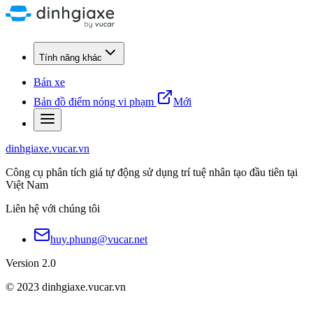
Tính năng khác
Bán xe
Bản đồ điểm nóng vi phạm
Mới
dinhgiaxe.vucar.vn
Công cụ phân tích giá tự động sử dụng trí tuệ nhân tạo đầu tiên tại
Việt Nam
Liên hệ với chúng tôi
huy.phung@vucar.net
Version 2.0
© 2023 dinhgiaxe.vucar.vn