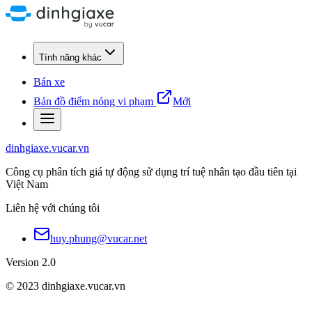
Tính năng khác
Bán xe
Bản đồ điểm nóng vi phạm
Mới
dinhgiaxe.vucar.vn
Công cụ phân tích giá tự động sử dụng trí tuệ nhân tạo đầu tiên tại
Việt Nam
Liên hệ với chúng tôi
huy.phung@vucar.net
Version 2.0
© 2023 dinhgiaxe.vucar.vn