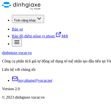
Tính năng khác
Bán xe
Bản đồ điểm nóng vi phạm
Mới
dinhgiaxe.vucar.vn
Công cụ phân tích giá tự động sử dụng trí tuệ nhân tạo đầu tiên tại V
Liên hệ với chúng tôi
huy.phung@vucar.net
Version 2.0
© 2023 dinhgiaxe.vucar.vn