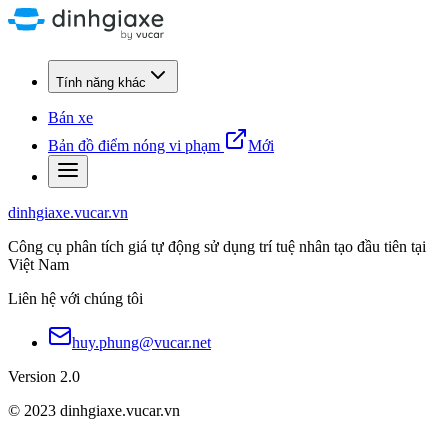
Tính năng khác
Bán xe
Bản đồ điểm nóng vi phạm
Mới
dinhgiaxe.vucar.vn
Công cụ phân tích giá tự động sử dụng trí tuệ nhân tạo đầu tiên tại
Việt Nam
Liên hệ với chúng tôi
huy.phung@vucar.net
Version 2.0
© 2023 dinhgiaxe.vucar.vn