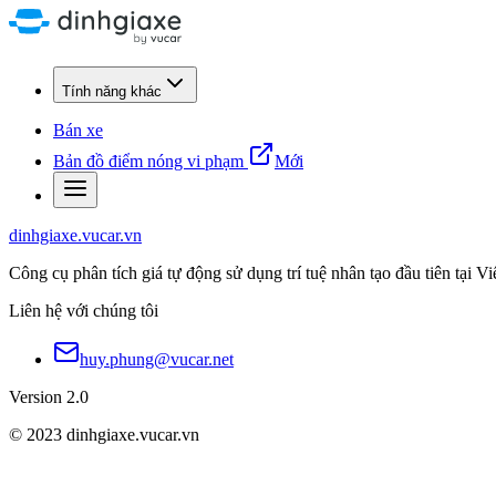
Tính năng khác
Bán xe
Bản đồ điểm nóng vi phạm
Mới
dinhgiaxe.vucar.vn
Công cụ phân tích giá tự động sử dụng trí tuệ nhân tạo đầu tiên tại V
Liên hệ với chúng tôi
huy.phung@vucar.net
Version 2.0
© 2023 dinhgiaxe.vucar.vn