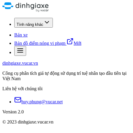
Tính năng khác
Bán xe
Bản đồ điểm nóng vi phạm
Mới
dinhgiaxe.vucar.vn
Công cụ phân tích giá tự động sử dụng trí tuệ nhân tạo đầu tiên tại
Việt Nam
Liên hệ với chúng tôi
huy.phung@vucar.net
Version 2.0
© 2023 dinhgiaxe.vucar.vn