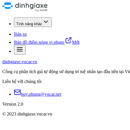
Tính năng khác
Bán xe
Bản đồ điểm nóng vi phạm
Mới
dinhgiaxe.vucar.vn
Công cụ phân tích giá tự động sử dụng trí tuệ nhân tạo đầu tiên tại V
Liên hệ với chúng tôi
huy.phung@vucar.net
Version 2.0
© 2023 dinhgiaxe.vucar.vn